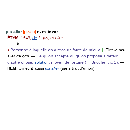
pis-aller
[pizale]
n. m. invar.
ÉTYM.
1643;
de
2.
pis,
et
aller.
❖
♦
Personne à laquelle on a recours faute de mieux.
||
Être le pis-
aller de qqn.
—
Ce qu'on accepte ou qu'on propose à défaut
d'autre chose;
solution
, moyen de fortune (→ Brioche, cit. 1).
—
REM.
On écrit aussi
pis aller
(sans trait d'union).