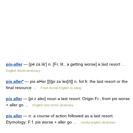
pis-aller
— [pē zȧ lā′] n. [Fr, lit., a getting worse] a last resort …
English World dictionary
pis aller*
— pis al•ler [[t]pi zaˈleɪ[/t]] n. fot fr. the last resort or the
final resource …
From formal English to slang
pis aller
— [pi:z aleɪ] noun a last resort. Origin Fr., from pis worse
+ aller go …
English new terms dictionary
pis aller
— n. a course of action followed as a last resort.
Etymology: F f. pis worse + aller go …
Useful english dictionary