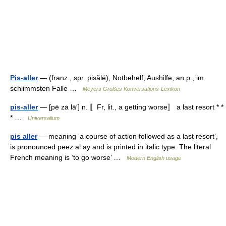
Pis-aller
— (franz., spr. pisălë), Notbehelf, Aushilfe; an p., im
schlimmsten Falle …
Meyers Großes Konversations-Lexikon
pis-aller
— [pē zȧ lā′] n. 〚Fr, lit., a getting worse〛 a last resort * *
* …
Universalium
pis aller
— meaning ‘a course of action followed as a last resort’,
is pronounced peez al ay and is printed in italic type. The literal
French meaning is ‘to go worse’ …
Modern English usage