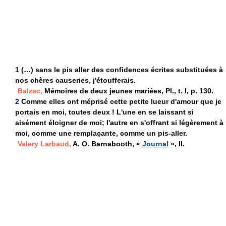
1
(…) sans le pis aller des confidences écrites substituées à
nos chères causeries, j'étoufferais.
Balzac,
Mémoires de deux jeunes mariées, Pl., t. I, p. 130.
2
Comme elles ont méprisé cette petite lueur d'amour que je
portais en moi, toutes deux ! L'une en se laissant si
aisément éloigner de moi; l'autre en s'offrant si légèrement à
moi, comme une remplaçante, comme un pis-aller.
Valery Larbaud,
A. O. Barnabooth, «
Journal
», II.