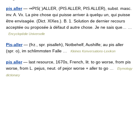
pis aller
— ⇒PIS( )ALLER, (PIS ALLER, PIS ALLER), subst. masc.
inv. A. Vx. La pire chose qui puisse arriver à quelqu un, qui puisse
être envisagée. (Dict. XIXes.). B. 1. Solution de dernier recours
acceptée ou proposée à défaut d autre chose. Je ne sais que… …
Encyclopédie Universelle
Pis-aller
— (frz., spr. pisalleh), Notbehelf, Aushilfe; au pis aller
(spr. o), im schlimmsten Falle …
Kleines Konversations-Lexikon
pis aller
— last resource, 1670s, French, lit. to go worse, from pis
worse, from L. pejus, neut. of pejor worse + aller to go …
Etymology
dictionary