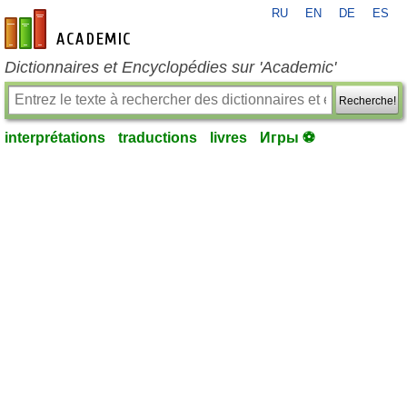
RU
EN
DE
ES
fr-academic.com
Dictionnaires et Encyclopédies sur 'Academic'
Recherche!
interprétations
traductions
livres
Игры ⚽