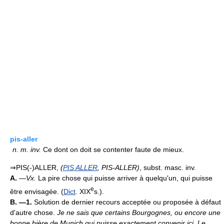
pis-aller
n.
m.
inv.
Ce dont on doit se contenter faute de mieux.
⇒PIS(-)ALLER,
(
PIS ALLER
, PIS-ALLER)
, subst. masc. inv.
A.
—
Vx.
La pire chose qui puisse arriver à quelqu'un, qui puisse
e
être envisagée. (
Dict
. XIX
s.).
B. —1.
Solution de dernier recours acceptée ou proposée à défaut
d'autre chose.
Je ne sais que certains Bourgognes, ou encore une
bonne bière de Munich qui puisse exactement convenir ici. Le