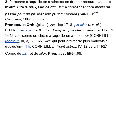
2.
Personne à laquelle on s'adresse en dernier recours, faute de
mieux.
Être le pis(-)aller de qqn.
Il me convient encore moins de
lle
passer pour un pis aller aux yeux du monde
(SAND,
M
Merquem
, 1868, p.300).
Prononc. et Orth.:
[pizale].
Ac.
dep 1718:
pis aller
(
s.v. pis
);
LITTRÉ:
pis aller
; ROB.,
Lar. Lang. fr.
:
pis-aller
.
Étymol. et Hist. 1.
1643 «personne ou chose à laquelle on a recours» (CORNEILLE,
Menteur
, III, 3);
2.
1651 «ce qui peut arriver de plus mauvais à
quelqu'un» (
Th
. CORN[EILLE],
Feint astrol.
, IV, 12 ds LITTRÉ).
1
Comp. de
pis
et de
aller
.
Fréq. abs. littér.:
66.